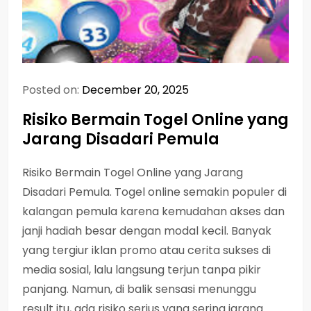
Posted on:
December 20, 2025
Risiko Bermain Togel Online yang
Jarang Disadari Pemula
Risiko Bermain Togel Online yang Jarang
Disadari Pemula. Togel online semakin populer di
kalangan pemula karena kemudahan akses dan
janji hadiah besar dengan modal kecil. Banyak
yang tergiur iklan promo atau cerita sukses di
media sosial, lalu langsung terjun tanpa pikir
panjang. Namun, di balik sensasi menunggu
result itu, ada risiko serius yang sering jarang