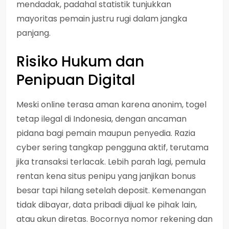
mendadak, padahal statistik tunjukkan
mayoritas pemain justru rugi dalam jangka
panjang.
Risiko Hukum dan
Penipuan Digital
Meski online terasa aman karena anonim, togel
tetap ilegal di Indonesia, dengan ancaman
pidana bagi pemain maupun penyedia. Razia
cyber sering tangkap pengguna aktif, terutama
jika transaksi terlacak. Lebih parah lagi, pemula
rentan kena situs penipu yang janjikan bonus
besar tapi hilang setelah deposit. Kemenangan
tidak dibayar, data pribadi dijual ke pihak lain,
atau akun diretas. Bocornya nomor rekening dan