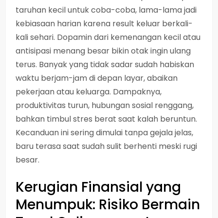
taruhan kecil untuk coba-coba, lama-lama jadi
kebiasaan harian karena result keluar berkali-
kali sehari. Dopamin dari kemenangan kecil atau
antisipasi menang besar bikin otak ingin ulang
terus. Banyak yang tidak sadar sudah habiskan
waktu berjam-jam di depan layar, abaikan
pekerjaan atau keluarga. Dampaknya,
produktivitas turun, hubungan sosial renggang,
bahkan timbul stres berat saat kalah beruntun.
Kecanduan ini sering dimulai tanpa gejala jelas,
baru terasa saat sudah sulit berhenti meski rugi
besar.
Kerugian Finansial yang
Menumpuk: Risiko Bermain