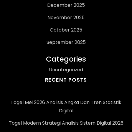
December 2025
November 2025
October 2025
September 2025
Categories
Uncategorized
RECENT POSTS
Togel Mei 2026 Analisis Angka Dan Tren Statistik
Digital
Togel Modern Strategi Analisis Sistem Digital 2026