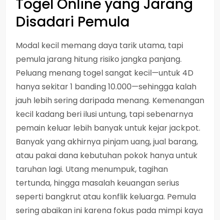
Togel Online yang Jarang
Disadari Pemula
Modal kecil memang daya tarik utama, tapi
pemula jarang hitung risiko jangka panjang.
Peluang menang togel sangat kecil—untuk 4D
hanya sekitar 1 banding 10.000—sehingga kalah
jauh lebih sering daripada menang. Kemenangan
kecil kadang beri ilusi untung, tapi sebenarnya
pemain keluar lebih banyak untuk kejar jackpot.
Banyak yang akhirnya pinjam uang, jual barang,
atau pakai dana kebutuhan pokok hanya untuk
taruhan lagi. Utang menumpuk, tagihan
tertunda, hingga masalah keuangan serius
seperti bangkrut atau konflik keluarga. Pemula
sering abaikan ini karena fokus pada mimpi kaya