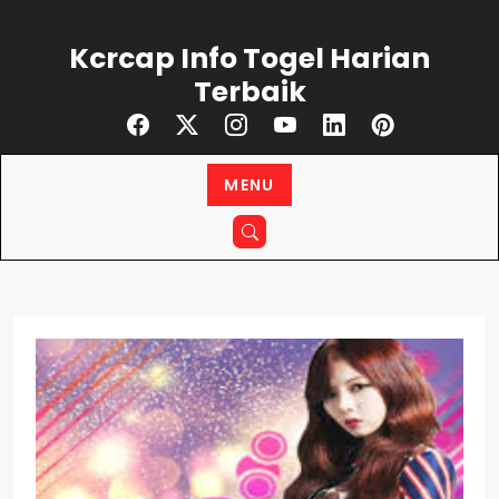
Skip
to
Kcrcap Info Togel Harian
content
Terbaik
MENU