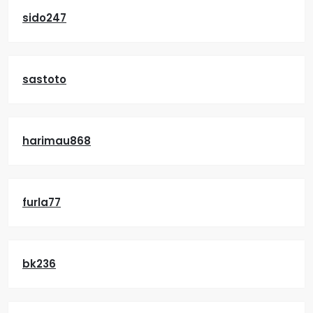
sido247
sastoto
harimau868
furla77
bk236