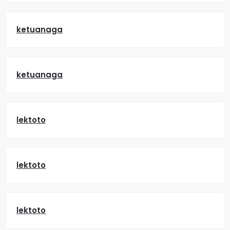
ketuanaga
ketuanaga
lektoto
lektoto
lektoto