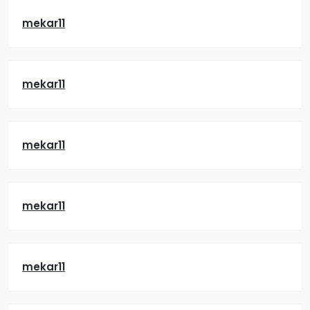
mekar11
mekar11
mekar11
mekar11
mekar11