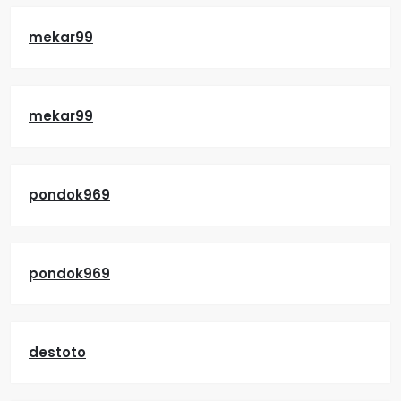
mekar99
mekar99
pondok969
pondok969
destoto