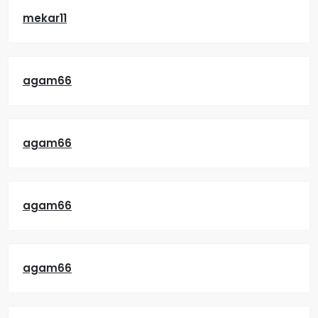
mekar11
agam66
agam66
agam66
agam66