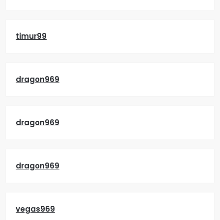
timur99
dragon969
dragon969
dragon969
vegas969