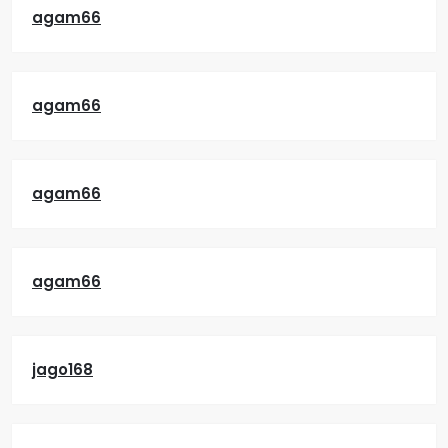
agam66
agam66
agam66
agam66
jago168