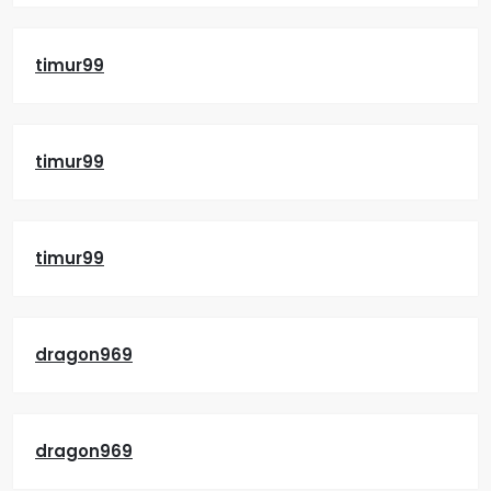
timur99
timur99
timur99
dragon969
dragon969