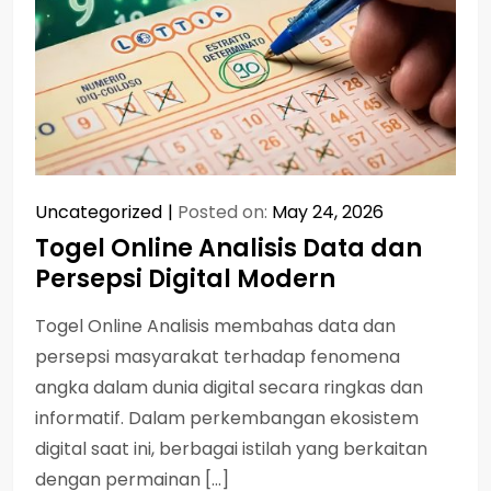
Uncategorized
Posted on:
May 24, 2026
Togel Online Analisis Data dan
Persepsi Digital Modern
Togel Online Analisis membahas data dan
persepsi masyarakat terhadap fenomena
angka dalam dunia digital secara ringkas dan
informatif. Dalam perkembangan ekosistem
digital saat ini, berbagai istilah yang berkaitan
dengan permainan […]