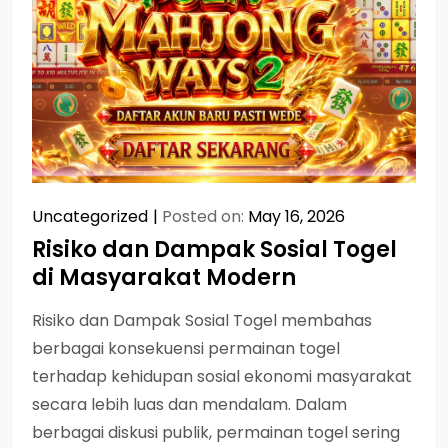
Uncategorized
Posted on:
May 16, 2026
Risiko dan Dampak Sosial Togel
di Masyarakat Modern
Risiko dan Dampak Sosial Togel membahas
berbagai konsekuensi permainan togel
terhadap kehidupan sosial ekonomi masyarakat
secara lebih luas dan mendalam. Dalam
berbagai diskusi publik, permainan togel sering