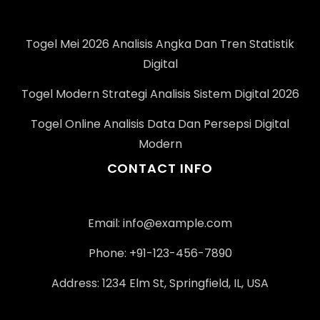
Togel Mei 2026 Analisis Angka Dan Tren Statistik
Digital
Togel Modern Strategi Analisis Sistem Digital 2026
Togel Online Analisis Data Dan Persepsi Digital
Modern
CONTACT INFO
Email:
info@example.com
Phone: +91-123-456-7890
Address: 1234 Elm St, Springfield, IL, USA