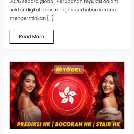
2026 secara global. Perubahan regulasi dalam
sektor digital terus menjadi perhatian karena
mencerminkan […]
Read More