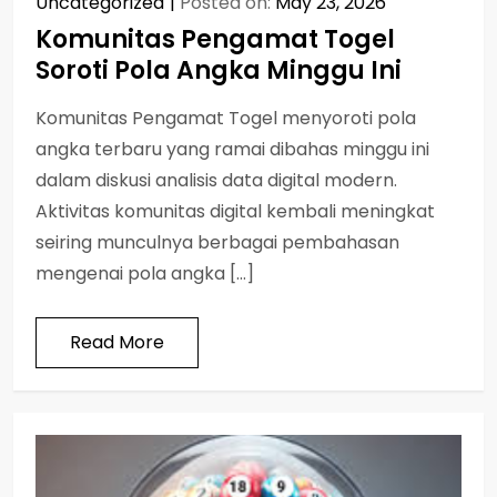
Uncategorized
Posted on:
May 23, 2026
Komunitas Pengamat Togel
Soroti Pola Angka Minggu Ini
Komunitas Pengamat Togel menyoroti pola
angka terbaru yang ramai dibahas minggu ini
dalam diskusi analisis data digital modern.
Aktivitas komunitas digital kembali meningkat
seiring munculnya berbagai pembahasan
mengenai pola angka […]
Read More