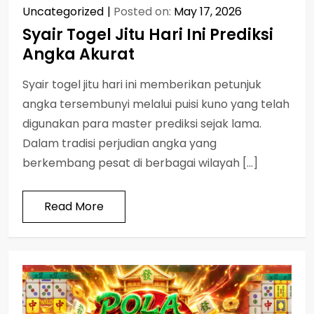
Uncategorized
Posted on:
May 17, 2026
Syair Togel Jitu Hari Ini Prediksi
Angka Akurat
Syair togel jitu hari ini memberikan petunjuk
angka tersembunyi melalui puisi kuno yang telah
digunakan para master prediksi sejak lama.
Dalam tradisi perjudian angka yang
berkembang pesat di berbagai wilayah […]
Read More