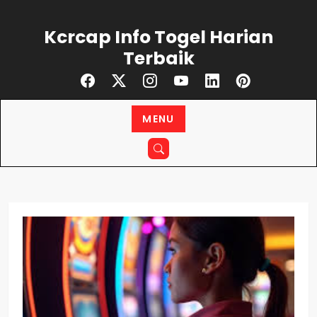
Skip
to
Kcrcap Info Togel Harian
content
Terbaik
MENU