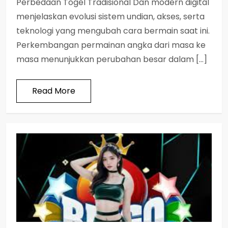
Perbedaan Togel Tradisional Dan modern digital
menjelaskan evolusi sistem undian, akses, serta
teknologi yang mengubah cara bermain saat ini.
Perkembangan permainan angka dari masa ke
masa menunjukkan perubahan besar dalam […]
Read More