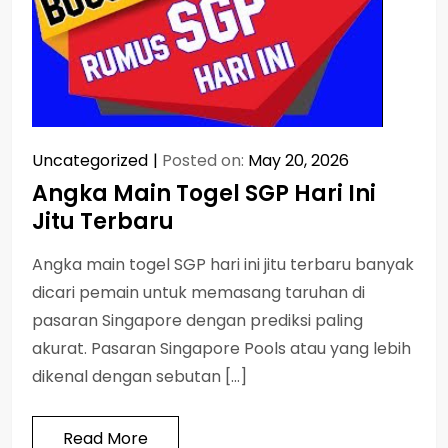
Uncategorized
Posted on:
May 20, 2026
Angka Main Togel SGP Hari Ini
Jitu Terbaru
Angka main togel SGP hari ini jitu terbaru banyak
dicari pemain untuk memasang taruhan di
pasaran Singapore dengan prediksi paling
akurat. Pasaran Singapore Pools atau yang lebih
dikenal dengan sebutan […]
Read More