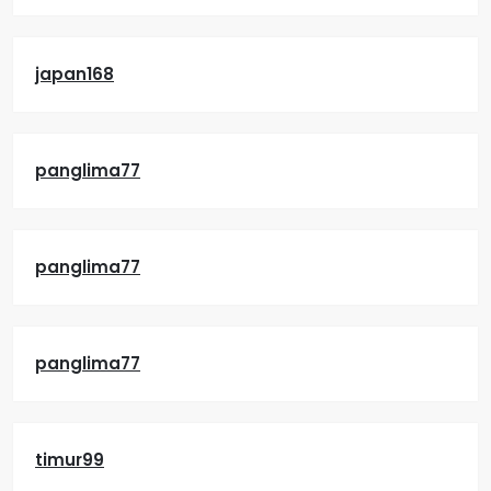
japan168
panglima77
panglima77
panglima77
timur99