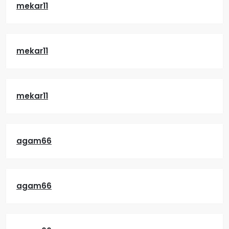
mekar11
mekar11
mekar11
agam66
agam66