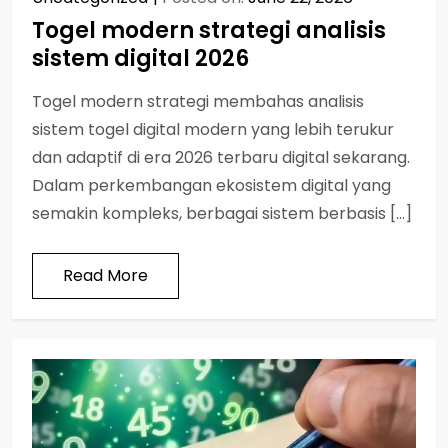
Togel modern strategi analisis
sistem digital 2026
Togel modern strategi membahas analisis
sistem togel digital modern yang lebih terukur
dan adaptif di era 2026 terbaru digital sekarang.
Dalam perkembangan ekosistem digital yang
semakin kompleks, berbagai sistem berbasis […]
Read More