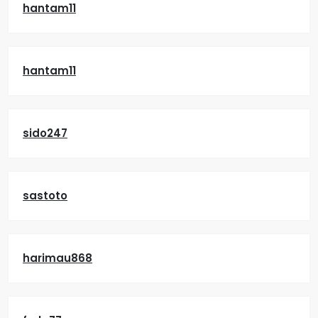
hantam11
hantam11
sido247
sastoto
harimau868