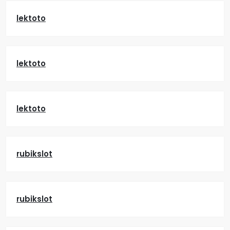
lektoto
lektoto
lektoto
rubikslot
rubikslot