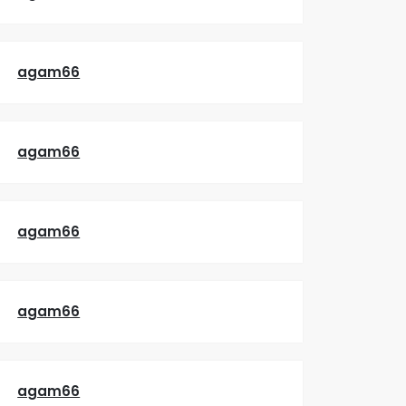
agam66
agam66
agam66
agam66
agam66