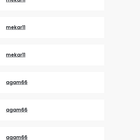
mekar11
mekar11
agam66
agam66
agam66