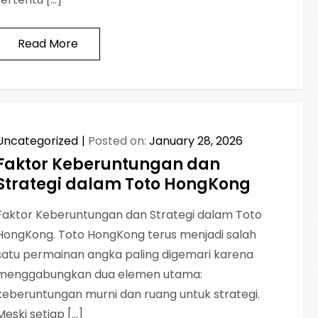
Read More
Uncategorized
Posted on:
January 28, 2026
Faktor Keberuntungan dan
Strategi dalam Toto HongKong
Faktor Keberuntungan dan Strategi dalam Toto
HongKong. Toto HongKong terus menjadi salah
satu permainan angka paling digemari karena
menggabungkan dua elemen utama:
keberuntungan murni dan ruang untuk strategi.
Meski setiap […]