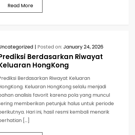
Read More
Uncategorized
Posted on:
January 24, 2026
Prediksi Berdasarkan Riwayat
Keluaran HongKong
Prediksi Berdasarkan Riwayat Keluaran
HongKong. Keluaran HongKong selalu menjadi
bahan analisis favorit karena pola yang muncul
sering memberikan petunjuk halus untuk periode
berikutnya. Hari ini, hasil resmi kembali menarik
perhatian […]