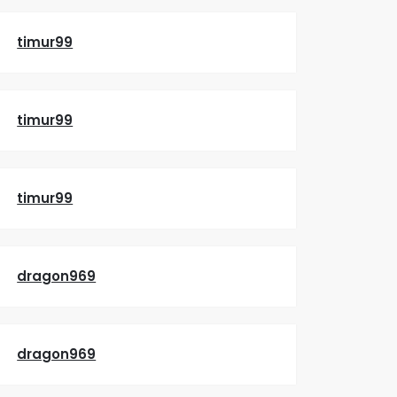
timur99
timur99
timur99
dragon969
dragon969