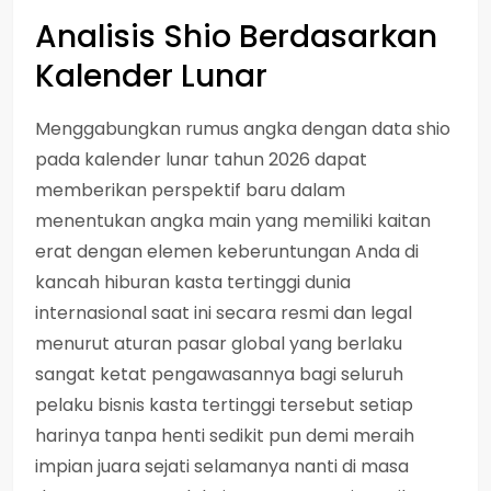
Analisis Shio Berdasarkan
Kalender Lunar
Menggabungkan rumus angka dengan data shio
pada kalender lunar tahun 2026 dapat
memberikan perspektif baru dalam
menentukan angka main yang memiliki kaitan
erat dengan elemen keberuntungan Anda di
kancah hiburan kasta tertinggi dunia
internasional saat ini secara resmi dan legal
menurut aturan pasar global yang berlaku
sangat ketat pengawasannya bagi seluruh
pelaku bisnis kasta tertinggi tersebut setiap
harinya tanpa henti sedikit pun demi meraih
impian juara sejati selamanya nanti di masa