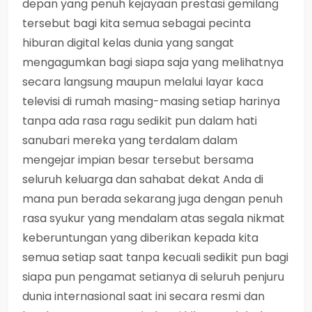
depan yang penuh kejayaan prestasi gemilang
tersebut bagi kita semua sebagai pecinta
hiburan digital kelas dunia yang sangat
mengagumkan bagi siapa saja yang melihatnya
secara langsung maupun melalui layar kaca
televisi di rumah masing-masing setiap harinya
tanpa ada rasa ragu sedikit pun dalam hati
sanubari mereka yang terdalam dalam
mengejar impian besar tersebut bersama
seluruh keluarga dan sahabat dekat Anda di
mana pun berada sekarang juga dengan penuh
rasa syukur yang mendalam atas segala nikmat
keberuntungan yang diberikan kepada kita
semua setiap saat tanpa kecuali sedikit pun bagi
siapa pun pengamat setianya di seluruh penjuru
dunia internasional saat ini secara resmi dan