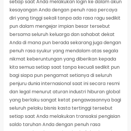
setiap saat Anda melakukan login ke dalam akun
kesayangan Anda dengan penuh rasa percaya
diri yang tinggi sekali tanpa ada rasa ragu sedikit
pun dalam mengejar impian besar tersebut
bersama seluruh keluarga dan sahabat dekat
Anda di mana pun berada sekarang juga dengan
penuh rasa syukur yang mendalam atas segala
nikmat keberuntungan yang diberikan kepada
kita semua setiap saat tanpa kecuali sedikit pun
bagi siapa pun pengamat setianya di seluruh
penjuru dunia internasional saat ini secara resmi
dan legal menurut aturan industri hiburan global
yang berlaku sangat ketat pengawasannya bagi
seluruh pelaku bisnis kasta tertinggi tersebut
setiap saat Anda melakukan transaksi pengisian
saldo taruhan Anda dengan penuh rasa