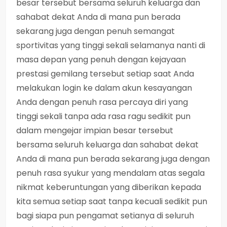
besar tersebut bersama seluruh keluarga dan
sahabat dekat Anda di mana pun berada
sekarang juga dengan penuh semangat
sportivitas yang tinggi sekali selamanya nanti di
masa depan yang penuh dengan kejayaan
prestasi gemilang tersebut setiap saat Anda
melakukan login ke dalam akun kesayangan
Anda dengan penuh rasa percaya diri yang
tinggi sekali tanpa ada rasa ragu sedikit pun
dalam mengejar impian besar tersebut
bersama seluruh keluarga dan sahabat dekat
Anda di mana pun berada sekarang juga dengan
penuh rasa syukur yang mendalam atas segala
nikmat keberuntungan yang diberikan kepada
kita semua setiap saat tanpa kecuali sedikit pun
bagi siapa pun pengamat setianya di seluruh