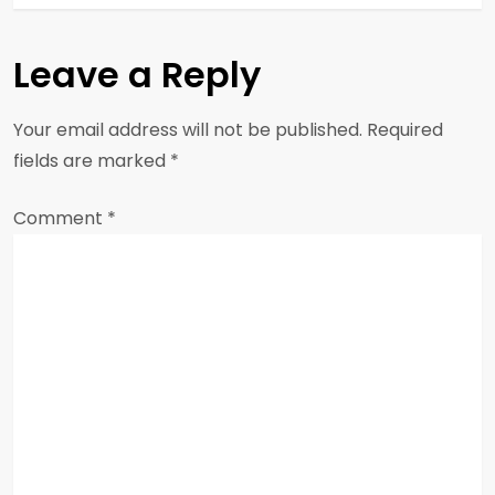
t
Leave a Reply
n
a
Your email address will not be published.
Required
fields are marked
*
v
Comment
i
*
g
a
t
i
o