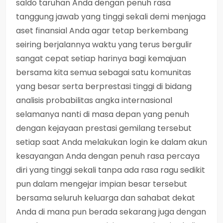
saldo taruhan Anda dengan penuh rasa
tanggung jawab yang tinggi sekali demi menjaga
aset finansial Anda agar tetap berkembang
seiring berjalannya waktu yang terus bergulir
sangat cepat setiap harinya bagi kemajuan
bersama kita semua sebagai satu komunitas
yang besar serta berprestasi tinggi di bidang
analisis probabilitas angka internasional
selamanya nanti di masa depan yang penuh
dengan kejayaan prestasi gemilang tersebut
setiap saat Anda melakukan login ke dalam akun
kesayangan Anda dengan penuh rasa percaya
diri yang tinggi sekali tanpa ada rasa ragu sedikit
pun dalam mengejar impian besar tersebut
bersama seluruh keluarga dan sahabat dekat
Anda di mana pun berada sekarang juga dengan