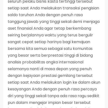
seluruh pelaku bisnis kasta tertinggi tersebut
setiap saat Anda melakukan transaksi pengisian
saldo taruhan Anda dengan penuh rasa
tanggung jawab yang tinggi sekali demi menjaga
aset finansial Anda agar tetap berkembang
seiring berjalannya waktu yang terus bergulir
sangat cepat setiap harinya bagi kemajuan
bersama kita semua sebagai satu komunitas
yang besar serta berprestasi tinggi di bidang
analisis probabilitas angka internasional
selamanya nanti di masa depan yang penuh
dengan kejayaan prestasi gemilang tersebut
setiap saat Anda melakukan login ke dalam akun
kesayangan Anda dengan penuh rasa percaya
diri yang tinggi sekali tanpa ada rasa ragu sedikit
pun dalam mengejar impian besar tersebut