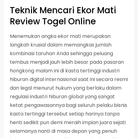
Teknik Mencari Ekor Mati
Review Togel Online
Menemukan angka ekor mati merupakan
langkah krusial dalam memangkas jumlah
kombinasi taruhan Anda sehingga peluang
tembus menjadi jauh lebih besar pada pasaran
hongkong malam ini di kasta tertinggi industri
hiburan digital internasional saat ini secara resmi
dan legal menurut hukum yang berlaku dalam
regulasi industri hiburan global yang sangat
ketat pengawasannya bagi seluruh pelaku bisnis
kasta tertinggi tersebut setiap harinya tanpa
henti sedikit pun demi meraih impian juara sejati
selamanya nanti di masa depan yang penuh