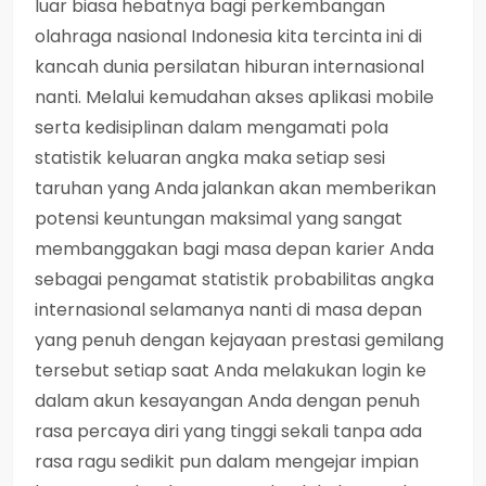
luar biasa hebatnya bagi perkembangan
olahraga nasional Indonesia kita tercinta ini di
kancah dunia persilatan hiburan internasional
nanti. Melalui kemudahan akses aplikasi mobile
serta kedisiplinan dalam mengamati pola
statistik keluaran angka maka setiap sesi
taruhan yang Anda jalankan akan memberikan
potensi keuntungan maksimal yang sangat
membanggakan bagi masa depan karier Anda
sebagai pengamat statistik probabilitas angka
internasional selamanya nanti di masa depan
yang penuh dengan kejayaan prestasi gemilang
tersebut setiap saat Anda melakukan login ke
dalam akun kesayangan Anda dengan penuh
rasa percaya diri yang tinggi sekali tanpa ada
rasa ragu sedikit pun dalam mengejar impian