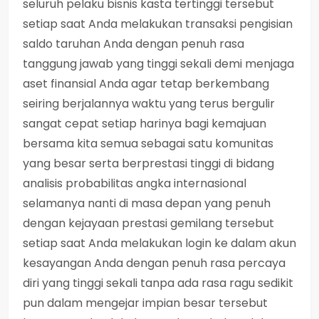
seluruh pelaku bisnis kasta tertinggi tersebut
setiap saat Anda melakukan transaksi pengisian
saldo taruhan Anda dengan penuh rasa
tanggung jawab yang tinggi sekali demi menjaga
aset finansial Anda agar tetap berkembang
seiring berjalannya waktu yang terus bergulir
sangat cepat setiap harinya bagi kemajuan
bersama kita semua sebagai satu komunitas
yang besar serta berprestasi tinggi di bidang
analisis probabilitas angka internasional
selamanya nanti di masa depan yang penuh
dengan kejayaan prestasi gemilang tersebut
setiap saat Anda melakukan login ke dalam akun
kesayangan Anda dengan penuh rasa percaya
diri yang tinggi sekali tanpa ada rasa ragu sedikit
pun dalam mengejar impian besar tersebut