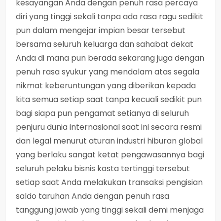
kesayangan Anda dengan penuh rasa percaya
diri yang tinggi sekali tanpa ada rasa ragu sedikit
pun dalam mengejar impian besar tersebut
bersama seluruh keluarga dan sahabat dekat
Anda di mana pun berada sekarang juga dengan
penuh rasa syukur yang mendalam atas segala
nikmat keberuntungan yang diberikan kepada
kita semua setiap saat tanpa kecuali sedikit pun
bagi siapa pun pengamat setianya di seluruh
penjuru dunia internasional saat ini secara resmi
dan legal menurut aturan industri hiburan global
yang berlaku sangat ketat pengawasannya bagi
seluruh pelaku bisnis kasta tertinggi tersebut
setiap saat Anda melakukan transaksi pengisian
saldo taruhan Anda dengan penuh rasa
tanggung jawab yang tinggi sekali demi menjaga