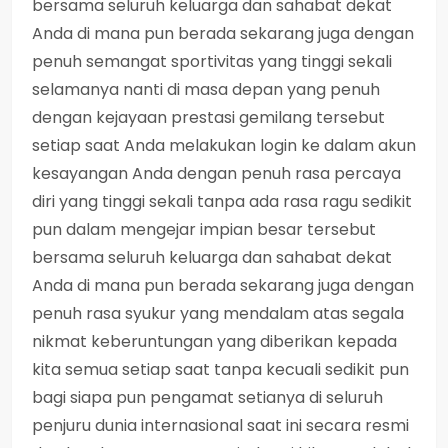
bersama seluruh keluarga dan sahabat dekat
Anda di mana pun berada sekarang juga dengan
penuh semangat sportivitas yang tinggi sekali
selamanya nanti di masa depan yang penuh
dengan kejayaan prestasi gemilang tersebut
setiap saat Anda melakukan login ke dalam akun
kesayangan Anda dengan penuh rasa percaya
diri yang tinggi sekali tanpa ada rasa ragu sedikit
pun dalam mengejar impian besar tersebut
bersama seluruh keluarga dan sahabat dekat
Anda di mana pun berada sekarang juga dengan
penuh rasa syukur yang mendalam atas segala
nikmat keberuntungan yang diberikan kepada
kita semua setiap saat tanpa kecuali sedikit pun
bagi siapa pun pengamat setianya di seluruh
penjuru dunia internasional saat ini secara resmi