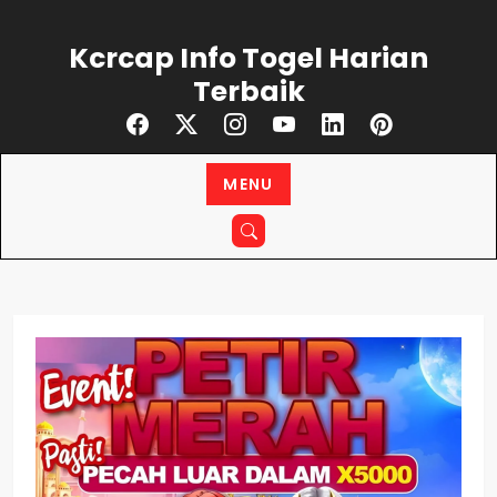
Skip
to
Kcrcap Info Togel Harian
content
Terbaik
MENU