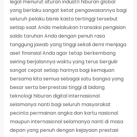
legal menurut aturan industri hiburan global
yang berlaku sangat ketat pengawasannya bagi
seluruh pelaku bisnis kasta tertinggi tersebut
setiap saat Anda melakukan transaksi pengisian
saldo taruhan Anda dengan penuh rasa
tanggung jawab yang tinggi sekali demi menjaga
aset finansial Anda agar tetap berkembang
seiring berjalannya waktu yang terus bergulir
sangat cepat setiap harinya bagi kemajuan
bersama kita semua sebagai satu bangsa yang
besar serta berprestasi tinggi di bidang
teknologi hiburan digital internasional
selamanya nanti bagi seluruh masyarakat
pecinta permainan angka dan kartu nasional
maupun internasional selamanya nanti di masa
depan yang penuh dengan kejayaan prestasi