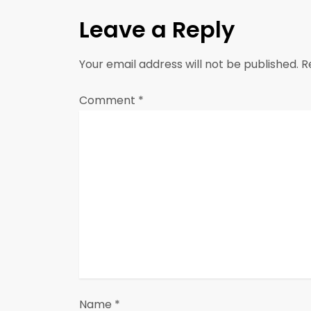
t
Leave a Reply
n
Your email address will not be published.
R
a
Comment
*
v
i
g
a
t
i
o
Name
*