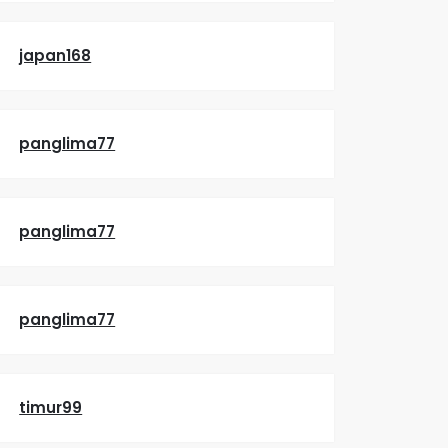
japan168
panglima77
panglima77
panglima77
timur99