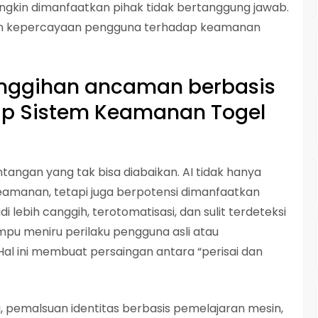
kin dimanfaatkan pihak tidak bertanggung jawab.
tan kepercayaan pengguna terhadap keamanan
anggihan ancaman berbasis
ap Sistem Keamanan Togel
ntangan yang tak bisa diabaikan. AI tidak hanya
amanan, tetapi juga berpotensi dimanfaatkan
 lebih canggih, terotomatisasi, dan sulit terdeteksi
pu meniru perilaku pengguna asli atau
 Hal ini membuat persaingan antara “perisai dan
, pemalsuan identitas berbasis pemelajaran mesin,