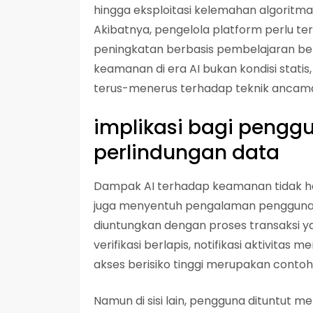
hingga eksploitasi kelemahan algoritma
Akibatnya, pengelola platform perlu t
peningkatan berbasis pembelajaran ber
keamanan di era AI bukan kondisi stati
terus-menerus terhadap teknik ancaman
implikasi bagi penggu
perlindungan data
Dampak AI terhadap keamanan tidak han
juga menyentuh pengalaman pengguna se
diuntungkan dengan proses transaksi y
verifikasi berlapis, notifikasi aktivita
akses berisiko tinggi merupakan conto
Namun di sisi lain, pengguna dituntut mem