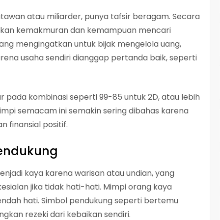
jutawan atau miliarder, punya tafsir beragam. Secara
t akan kemakmuran dan kemampuan mencari
yang mengingatkan untuk bijak mengelola uang,
rena usaha sendiri dianggap pertanda baik, seperti
ar pada kombinasi seperti 99-85 untuk 2D, atau lebih
 mimpi semacam ini semakin sering dibahas karena
inansial positif.
 Pendukung
menjadi kaya karena warisan atau undian, yang
sialan jika tidak hati-hati. Mimpi orang kaya
rendah hati. Simbol pendukung seperti bertemu
an rezeki dari kebaikan sendiri.