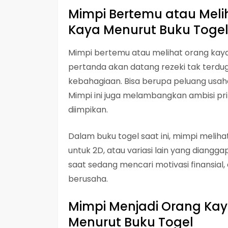
Mimpi Bertemu atau Melih
Kaya Menurut Buku Toge
Mimpi bertemu atau melihat orang kaya s
pertanda akan datang rezeki tak ter
kebahagiaan. Bisa berupa peluang usah
Mimpi ini juga melambangkan ambisi pri
diimpikan.
Dalam buku togel saat ini, mimpi melih
untuk 2D, atau variasi lain yang dian
saat sedang mencari motivasi finansial
berusaha.
Mimpi Menjadi Orang Kaya
Menurut Buku Togel