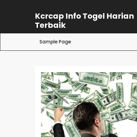
Skip
to
Kcrcap Info Togel Harian
content
Terbaik
Sample Page