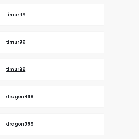
timur99
timur99
timur99
dragon969
dragon969