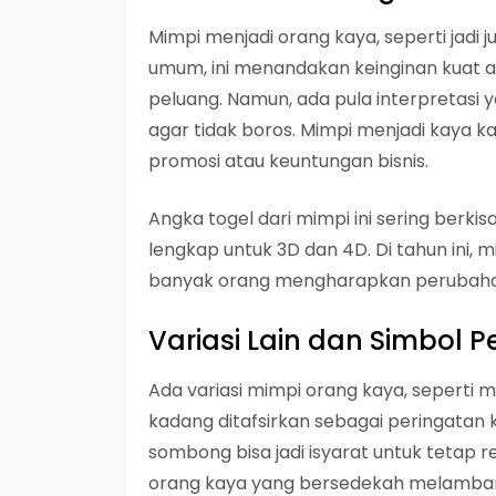
Mimpi menjadi orang kaya, seperti jadi 
umum, ini menandakan keinginan kua
peluang. Namun, ada pula interpretasi 
agar tidak boros. Mimpi menjadi kaya ka
promosi atau keuntungan bisnis.
Angka togel dari mimpi ini sering berkis
lengkap untuk 3D dan 4D. Di tahun ini,
banyak orang mengharapkan perubahan f
Variasi Lain dan Simbol
Ada variasi mimpi orang kaya, seperti 
kadang ditafsirkan sebagai peringatan ke
sombong bisa jadi isyarat untuk tetap 
orang kaya yang bersedekah melambangk