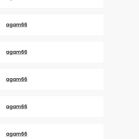
agam66
agam66
agam66
agam66
agam66