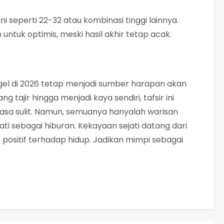
ini seperti 22-32 atau kombinasi tinggi lainnya.
 untuk optimis, meski hasil akhir tetap acak.
gel di 2026 tetap menjadi sumber harapan akan
 tajir hingga menjadi kaya sendiri, tafsir ini
sa sulit. Namun, semuanya hanyalah warisan
i sebagai hiburan. Kekayaan sejati datang dari
p positif terhadap hidup. Jadikan mimpi sebagai