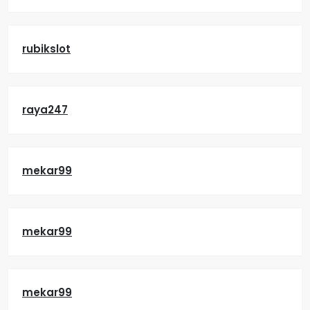
rubikslot
raya247
mekar99
mekar99
mekar99