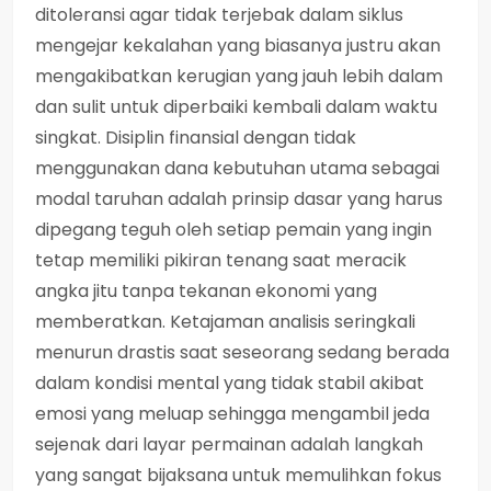
ditoleransi agar tidak terjebak dalam siklus
mengejar kekalahan yang biasanya justru akan
mengakibatkan kerugian yang jauh lebih dalam
dan sulit untuk diperbaiki kembali dalam waktu
singkat. Disiplin finansial dengan tidak
menggunakan dana kebutuhan utama sebagai
modal taruhan adalah prinsip dasar yang harus
dipegang teguh oleh setiap pemain yang ingin
tetap memiliki pikiran tenang saat meracik
angka jitu tanpa tekanan ekonomi yang
memberatkan. Ketajaman analisis seringkali
menurun drastis saat seseorang sedang berada
dalam kondisi mental yang tidak stabil akibat
emosi yang meluap sehingga mengambil jeda
sejenak dari layar permainan adalah langkah
yang sangat bijaksana untuk memulihkan fokus