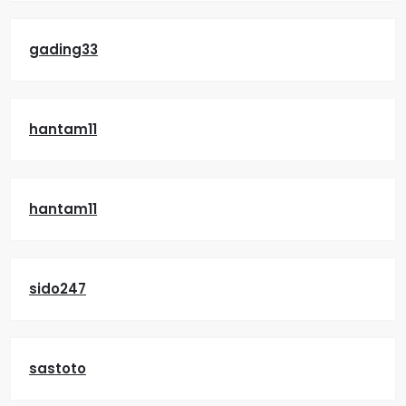
gading33
hantam11
hantam11
sido247
sastoto