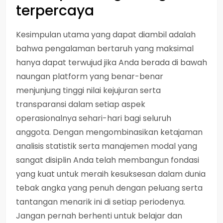
terpercaya
Kesimpulan utama yang dapat diambil adalah
bahwa pengalaman bertaruh yang maksimal
hanya dapat terwujud jika Anda berada di bawah
naungan platform yang benar-benar
menjunjung tinggi nilai kejujuran serta
transparansi dalam setiap aspek
operasionalnya sehari-hari bagi seluruh
anggota. Dengan mengombinasikan ketajaman
analisis statistik serta manajemen modal yang
sangat disiplin Anda telah membangun fondasi
yang kuat untuk meraih kesuksesan dalam dunia
tebak angka yang penuh dengan peluang serta
tantangan menarik ini di setiap periodenya.
Jangan pernah berhenti untuk belajar dan