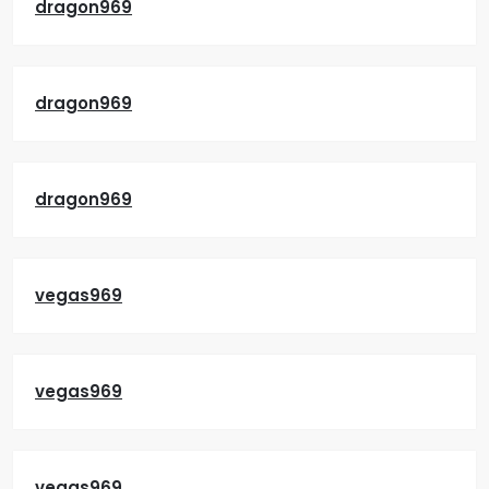
dragon969
dragon969
dragon969
vegas969
vegas969
vegas969