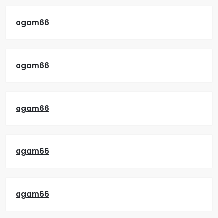
agam66
agam66
agam66
agam66
agam66