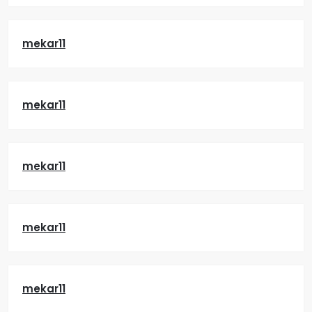
mekar11
mekar11
mekar11
mekar11
mekar11