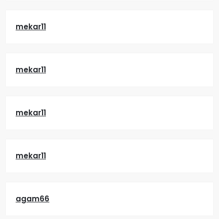
mekar11
mekar11
mekar11
mekar11
agam66