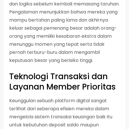
dan logika sebelum kembali memasang taruhan.
Pengalaman menunjukkan bahwa mereka yang
mampu bertahan paling lama dan akhirnya
keluar sebagai pemenang besar adalah orang-
orang yang memiliki kesabaran ekstra dalam
menunggu momen yang tepat serta tidak
pernah terburu-buru dalam mengambil
keputusan besar yang berisiko tinggi.
Teknologi Transaksi dan
Layanan Member Prioritas
Keunggulan sebuah platform digital sangat
terlihat dari seberapa efisien mereka dalam
mengelola sistem transaksi keuangan baik itu
untuk kebutuhan deposit saldo maupun