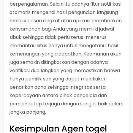
berpengalaman. Selain itu adanya fitur notifikasi
otomatis mengenai hasil pengundian langsung
melalui pesan singkat atau aplikasi memberikan
kenyamanan bagi Anda yang memiliki jadwal
sibuk sehingga tidak perlu terus-menerus
memantau situs hanya untuk mengetahui hasil
kemenangan yang didapatkan. Keamanan akun
juga semakin ditingkatkan dengan adanya
verifikasi dua langkah yang memastikan bahwa
hanya pemilik sah yang dapat melakukan
penarikan dana sehingga integritas serta
kepercayaan antara pihak pengelola dan
pemain tetap terjaga dengan sangat baik dalam
jangka panjang.
Kesimpulan Agen togel