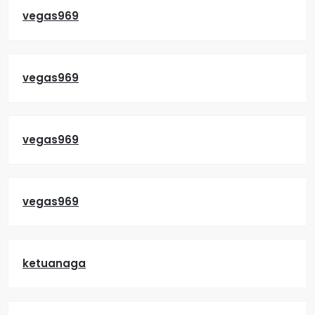
vegas969
vegas969
vegas969
vegas969
ketuanaga