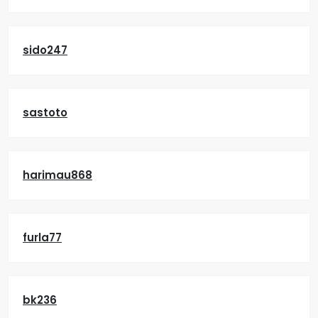
sido247
sastoto
harimau868
furla77
bk236