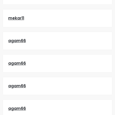
mekar11
agam66
agam66
agam66
agam66