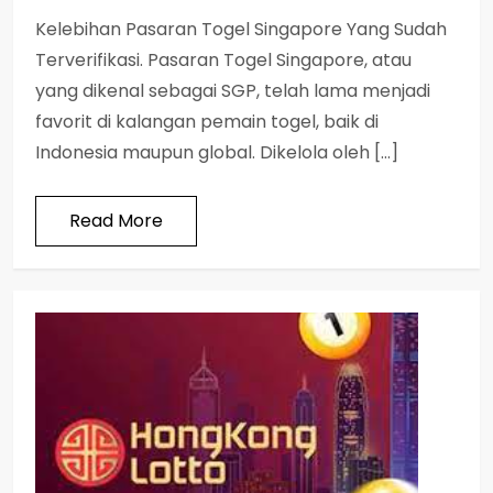
Kelebihan Pasaran Togel Singapore Yang Sudah
Terverifikasi. Pasaran Togel Singapore, atau
yang dikenal sebagai SGP, telah lama menjadi
favorit di kalangan pemain togel, baik di
Indonesia maupun global. Dikelola oleh […]
Read More