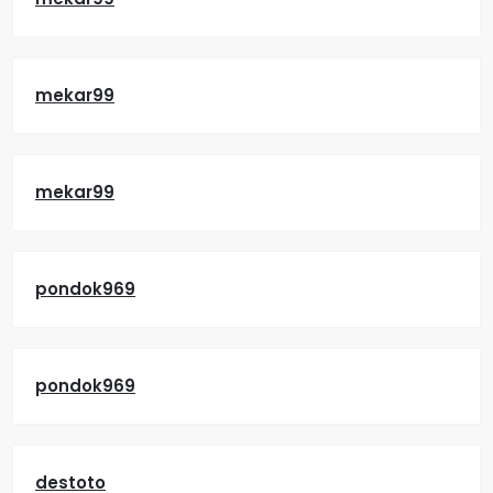
mekar99
mekar99
pondok969
pondok969
destoto