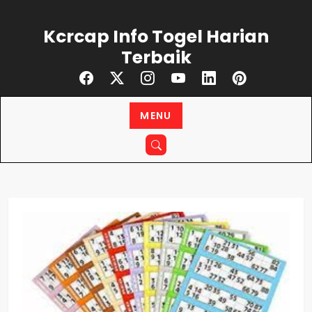
Skip
to
Kcrcap Info Togel Harian
content
Terbaik
MENU