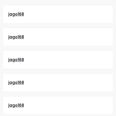
jago168
jago168
jago168
jago168
jago168