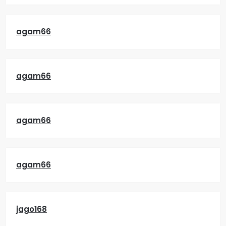
agam66
agam66
agam66
agam66
jago168