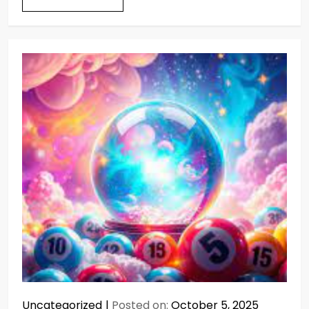
Uncategorized
Posted on:
October 5, 2025