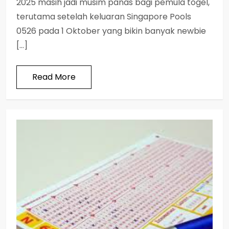
2025 masih jadi musim panas bagi pemula togel,
terutama setelah keluaran Singapore Pools
0526 pada 1 Oktober yang bikin banyak newbie
[…]
Read More