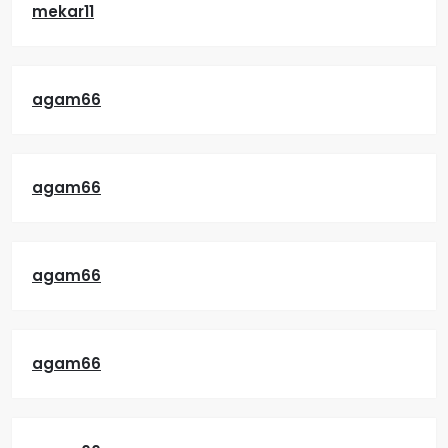
mekar11
agam66
agam66
agam66
agam66