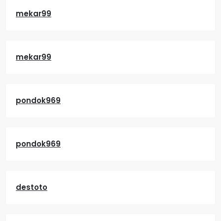
mekar99
mekar99
pondok969
pondok969
destoto