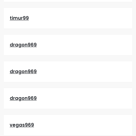
timur99
dragon969
dragon969
dragon969
vegas969