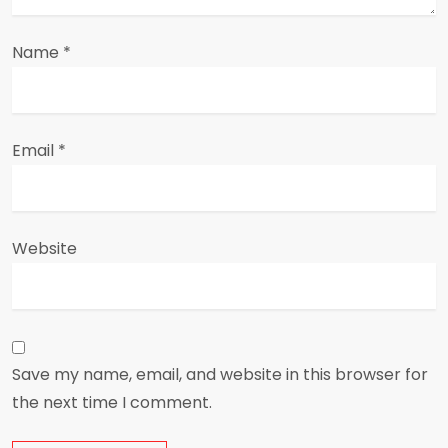
n
Name
*
Email
*
Website
Save my name, email, and website in this browser for
the next time I comment.