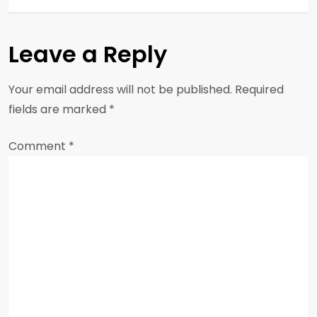
t
Leave a Reply
n
a
Your email address will not be published.
Required
fields are marked
*
v
Comment
i
*
g
a
t
i
o