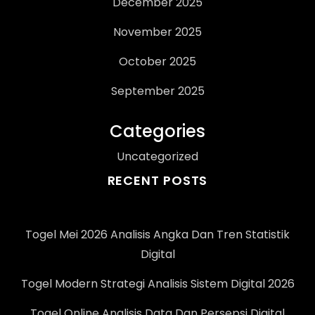
December 2025
November 2025
October 2025
September 2025
Categories
Uncategorized
RECENT POSTS
Togel Mei 2026 Analisis Angka Dan Tren Statistik
Digital
Togel Modern Strategi Analisis Sistem Digital 2026
Togel Online Analisis Data Dan Persepsi Digital