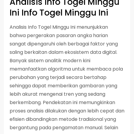
Analisis Info Togel Minggu
Ini Info Togel Minggu Ini
Analisis Info Togel Minggu Ini menunjukkan
bahwa pergerakan pasaran angka harian
sangat dipengaruhi oleh berbagai faktor yang
saling berkaitan dalam ekosistem data digital.
Banyak sistem analitik modern kini
memanfaatkan algoritma untuk membaca pola
perubahan yang terjadi secara bertahap
sehingga dapat memberikan gambaran yang
lebih akurat mengenai tren yang sedang
berkembang. Pendekatan ini memungkinkan
proses analisis dilakukan dengan lebih cepat dan
efisien dibandingkan metode tradisional yang
bergantung pada pengamatan manual. Selain