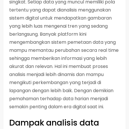
singkat. Setiap data yang muncul memiliki pola
tertentu yang dapat dianalisis menggunakan
sistem digital untuk mendapatkan gambaran
yang lebih luas mengenai tren yang sedang
berlangsung. Banyak platform kini
mengembangkan sistem pemetaan data yang
mampu memantau perubahan secara real time
sehingga memberikan informasi yang lebih
akurat dan relevan. Hal ini membuat proses
analisis menjadi lebih dinamis dan mampu
mengikuti perkembangan yang terjadi di
lapangan dengan lebih baik. Dengan demikian
pemahaman terhadap data harian menjadi
semakin penting dalam era digital saat ini.
Dampak analisis data