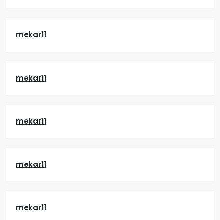
mekar11
mekar11
mekar11
mekar11
mekar11