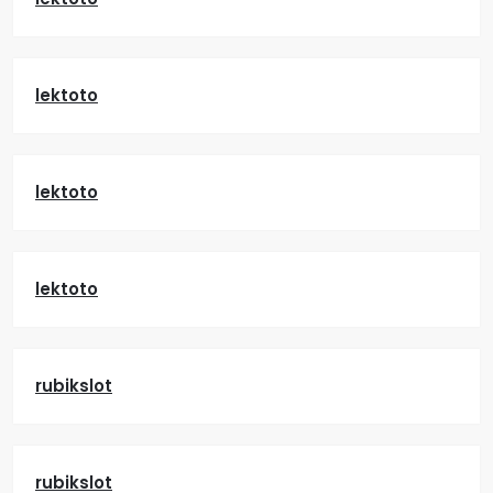
lektoto
lektoto
lektoto
rubikslot
rubikslot