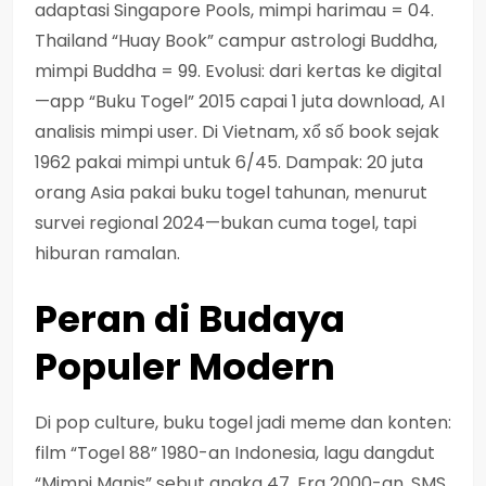
adaptasi Singapore Pools, mimpi harimau = 04.
Thailand “Huay Book” campur astrologi Buddha,
mimpi Buddha = 99. Evolusi: dari kertas ke digital
—app “Buku Togel” 2015 capai 1 juta download, AI
analisis mimpi user. Di Vietnam, xổ số book sejak
1962 pakai mimpi untuk 6/45. Dampak: 20 juta
orang Asia pakai buku togel tahunan, menurut
survei regional 2024—bukan cuma togel, tapi
hiburan ramalan.
Peran di Budaya
Populer Modern
Di pop culture, buku togel jadi meme dan konten:
film “Togel 88” 1980-an Indonesia, lagu dangdut
“Mimpi Manis” sebut angka 47. Era 2000-an, SMS