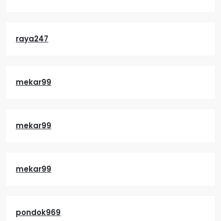
raya247
mekar99
mekar99
mekar99
pondok969