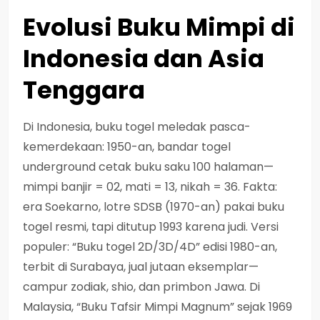
Evolusi Buku Mimpi di
Indonesia dan Asia
Tenggara
Di Indonesia, buku togel meledak pasca-
kemerdekaan: 1950-an, bandar togel
underground cetak buku saku 100 halaman—
mimpi banjir = 02, mati = 13, nikah = 36. Fakta:
era Soekarno, lotre SDSB (1970-an) pakai buku
togel resmi, tapi ditutup 1993 karena judi. Versi
populer: “Buku togel 2D/3D/4D” edisi 1980-an,
terbit di Surabaya, jual jutaan eksemplar—
campur zodiak, shio, dan primbon Jawa. Di
Malaysia, “Buku Tafsir Mimpi Magnum” sejak 1969