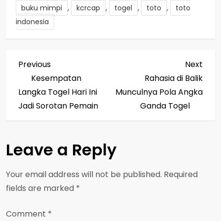
,
,
,
,
buku mimpi
kcrcap
togel
toto
toto
indonesia
P
Previous
Next
Previous
Next
Post
Post
Kesempatan
Rahasia di Balik
o
Langka Togel Hari Ini
Munculnya Pola Angka
s
Jadi Sorotan Pemain
Ganda Togel
t
Leave a Reply
n
a
Your email address will not be published.
Required
fields are marked
*
v
Comment
i
*