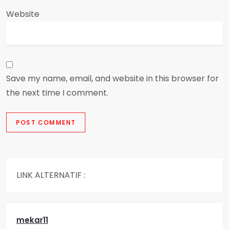
Website
Save my name, email, and website in this browser for
the next time I comment.
LINK ALTERNATIF :
mekar11