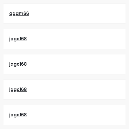
agam66
jago168
jago168
jago168
jago168