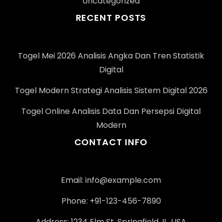
Uncategorized
RECENT POSTS
Togel Mei 2026 Analisis Angka Dan Tren Statistik
Digital
Togel Modern Strategi Analisis Sistem Digital 2026
Togel Online Analisis Data Dan Persepsi Digital
Modern
CONTACT INFO
Email:
info@example.com
Phone: +91-123-456-7890
Address: 1234 Elm St, Springfield, IL, USA