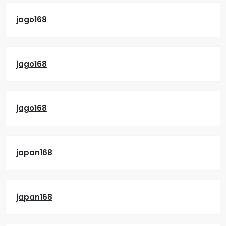
jago168
jago168
jago168
japan168
japan168