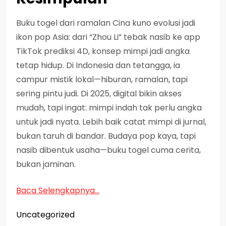
Buku togel dari ramalan Cina kuno evolusi jadi
ikon pop Asia: dari “Zhou Li” tebak nasib ke app
TikTok prediksi 4D, konsep mimpi jadi angka
tetap hidup. Di Indonesia dan tetangga, ia
campur mistik lokal—hiburan, ramalan, tapi
sering pintu judi. Di 2025, digital bikin akses
mudah, tapi ingat: mimpi indah tak perlu angka
untuk jadi nyata. Lebih baik catat mimpi di jurnal,
bukan taruh di bandar. Budaya pop kaya, tapi
nasib dibentuk usaha—buku togel cuma cerita,
bukan jaminan.
Baca Selengkapnya…
Uncategorized