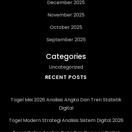
December 2025
November 2025
October 2025
September 2025
Categories
Uncategorized
RECENT POSTS
Togel Mei 2026 Analisis Angka Dan Tren Statistik
Digital
Togel Modern Strategi Analisis Sistem Digital 2026