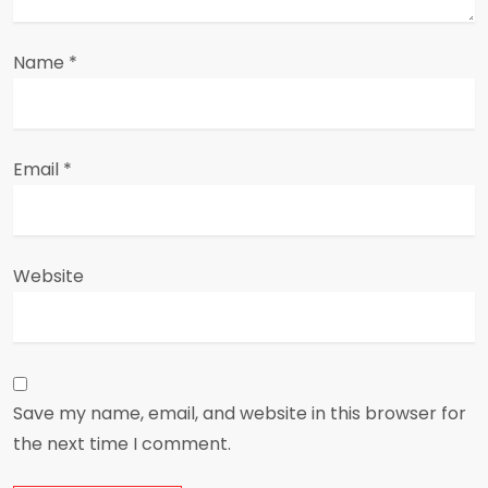
n
Name
*
Email
*
Website
Save my name, email, and website in this browser for
the next time I comment.