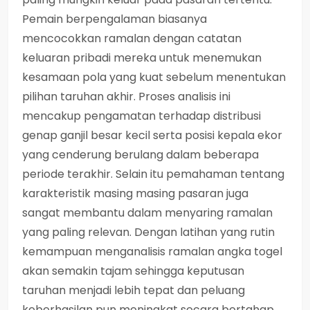
Pemain berpengalaman biasanya
mencocokkan ramalan dengan catatan
keluaran pribadi mereka untuk menemukan
kesamaan pola yang kuat sebelum menentukan
pilihan taruhan akhir. Proses analisis ini
mencakup pengamatan terhadap distribusi
genap ganjil besar kecil serta posisi kepala ekor
yang cenderung berulang dalam beberapa
periode terakhir. Selain itu pemahaman tentang
karakteristik masing masing pasaran juga
sangat membantu dalam menyaring ramalan
yang paling relevan. Dengan latihan yang rutin
kemampuan menganalisis ramalan angka togel
akan semakin tajam sehingga keputusan
taruhan menjadi lebih tepat dan peluang
keberhasilan pun meningkat secara bertahap.