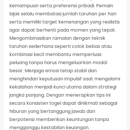
kemampuan serta preferensi pribadi. Pemain
bijak selalu membatasi jumlah taruhan per hari
serta memiliki target kemenangan yang realistis
agar dapat berhenti pada momen yang tepat.
Mengombinasikan ramalan dengan teknik
taruhan sederhana seperti colok bebas atau
kombinasi kecil membantu memperluas
peluang tanpa harus mengeluarkan modal
besar. Menjaga emosi tetap stabil dan
menghindari keputusan impulsif saat mengalami
kekalahan menjadi kunci utama dalam strategi
jangka panjang. Dengan menerapkan tips ini
secara konsisten togel dapat dinikmati sebagai
hiburan yang bertanggung jawab dan
berpotensi memberikan keuntungan tanpa
mengganggu kestabilan keuangan.