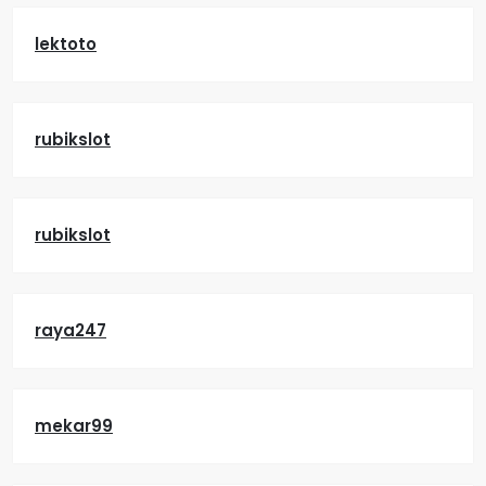
lektoto
rubikslot
rubikslot
raya247
mekar99