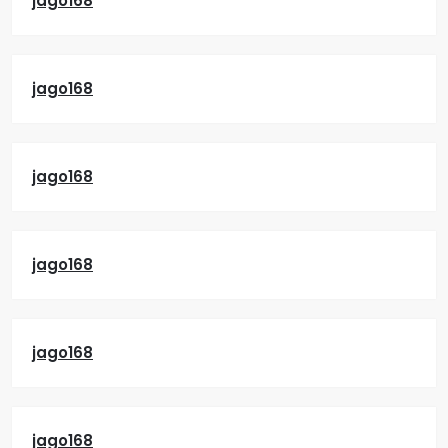
jago168
jago168
jago168
jago168
jago168
jago168