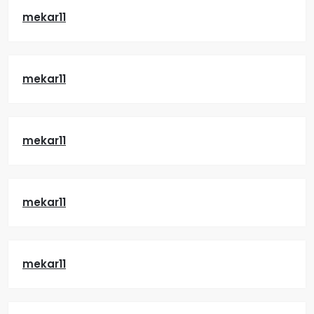
mekar11
mekar11
mekar11
mekar11
mekar11