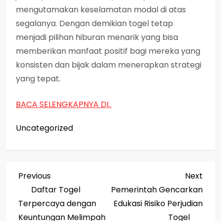
mengutamakan keselamatan modal di atas
segalanya. Dengan demikian togel tetap
menjadi pilihan hiburan menarik yang bisa
memberikan manfaat positif bagi mereka yang
konsisten dan bijak dalam menerapkan strategi
yang tepat.
BACA SELENGKAPNYA DI..
Uncategorized
P
Previous
Next
Previous
Next
Post
Post
Daftar Togel
Pemerintah Gencarkan
o
Terpercaya dengan
Edukasi Risiko Perjudian
Keuntungan Melimpah
Togel