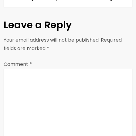
s
t
Leave a Reply
n
a
Your email address will not be published.
Required
fields are marked
*
v
Comment
i
*
g
a
t
i
o